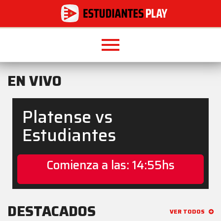
menu
EN VIVO
Platense vs
Estudiantes
Comienza a las: 14:55hs
DESTACADOS
VER TODOS