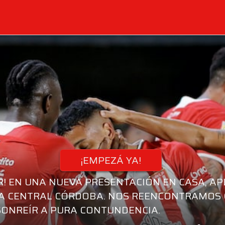
¡EMPEZÁ YA!
R! EN UNA NUEVA PRESENTACIÓN EN CASA, 
 CENTRAL CÓRDOBA. NOS REENCONTRAMOS CO
SONREÍR A PURA CONTUNDENCIA.