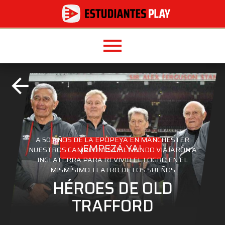
menu
arrow_back
A 50 AÑOS DE LA EPOPEYA EN MANCHESTER
¡EMPEZÁ YA!
NUESTROS CAMPEONES DEL MUNDO VIAJARON A
INGLATERRA PARA REVIVIR EL LOGRO EN EL
MISMÍSIMO TEATRO DE LOS SUEÑOS
HÉROES DE OLD
TRAFFORD